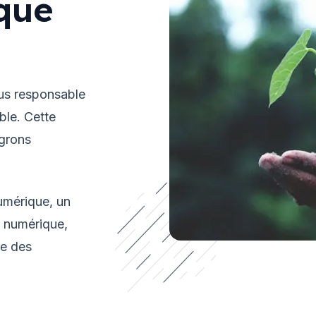
que
us responsable
ble. Cette
égrons
numérique, un
e numérique,
ue des